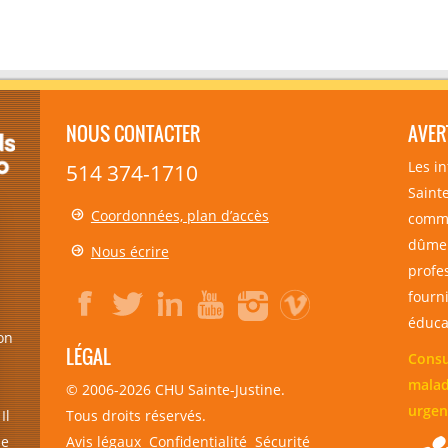
NOUS CONTACTER
AVER
Les i
514 374-1710
Sainte
Coordonnées, plan d’accès
comme
dûmen
Nous écrire
profe
fourni
éducat
on
LÉGAL
Consu
malad
© 2006-
2026
CHU Sainte-Justine.
urgen
Tous droits réservés.
Il
Avis légaux
Confidentialité
Sécurité
de