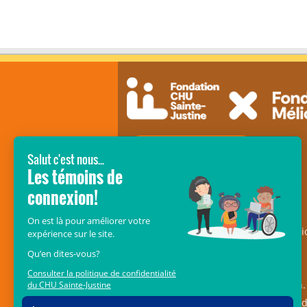
SOUTENEZ LES ENFANTS DU CRME
Le
Fonds Mélio de la Fondation CHU
Sainte-Justine
– anciennement Fondati
Mélio – est une ramure essentielle au
déploiement du pôle des maladies
musculosquelettiques et réadaptation. 
est voué à l’amélioration de la qualité 