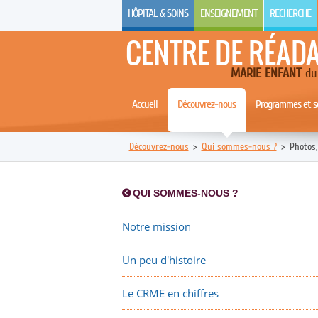
HÔPITAL & SOINS
ENSEIGNEMENT
RECHERCHE
CENTRE DE RÉAD
MARIE ENFANT
du 
Accueil
Découvrez-nous
Programmes et se
Découvrez-nous
>
Qui sommes-nous ?
>
Photos,
QUI SOMMES-NOUS ?
Notre mission
Un peu d'histoire
Le CRME en chiffres