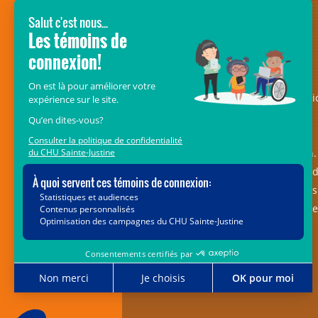
SOUTENEZ LES ENFANTS DU CRME
Le
Fonds Mélio de la Fondation CHU
Sainte-Justine
– anciennement Fondati
Mélio – est une ramure essentielle au
déploiement du pôle des maladies
musculosquelettiques et réadaptation. 
est voué à l’amélioration de la qualité 
vie et de l’autonomie des 5 000 enfants
suivis au Centre de réadaptation Marie
Enfant et vivant avec une déficience
motrice ou de langage.
514 723-8950