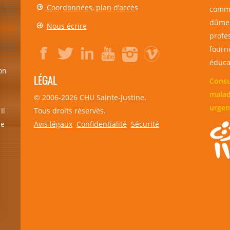
Coordonnées, plan d’accès
comme
dûmen
Nous écrire
profe
fourni
éducat
on
LÉGAL
Consu
malad
© 2006-
2026
CHU Sainte-Justine.
urgen
Tous droits réservés.
Il
Avis légaux
Confidentialité
Sécurité
de