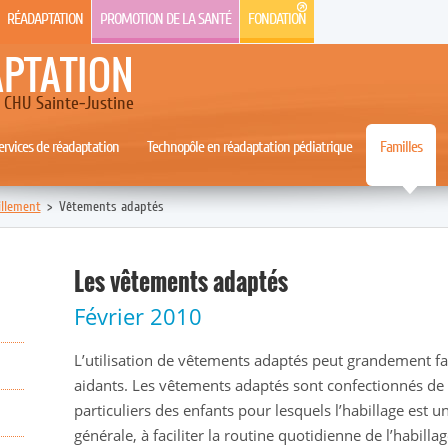
RÉADAPTATION
PROMOTION DE LA SANTÉ
FONDATION
APTATION
CHU Sainte-Justine
rvices de réadaptation
Technopôle en réadaptation pédiatrique
Familles
illement
>
Vêtements adaptés
Les vêtements adaptés
Février 2010
L’utilisation de vêtements adaptés peut grandement faci
aidants. Les vêtements adaptés sont confectionnés de
particuliers des enfants pour lesquels l’habillage est un
générale, à faciliter la routine quotidienne de l’habillag