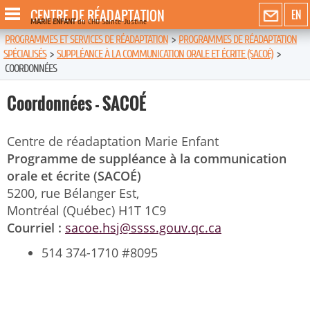
CENTRE DE RÉADAPTATION
EN
MARIE ENFANT
du CHU Sainte-Justine
PROGRAMMES ET SERVICES DE RÉADAPTATION
>
PROGRAMMES DE RÉADAPTATION
SPÉCIALISÉS
>
SUPPLÉANCE À LA COMMUNICATION ORALE ET ÉCRITE (SACOÉ)
>
COORDONNÉES
Coordonnées - SACOÉ
Centre de réadaptation Marie Enfant
Programme de suppléance à la communication
orale et écrite (SACOÉ)
5200, rue Bélanger Est,
Montréal (Québec) H1T 1C9
Courriel :
sacoe.hsj@ssss.gouv.qc.ca
514 374-1710 #8095