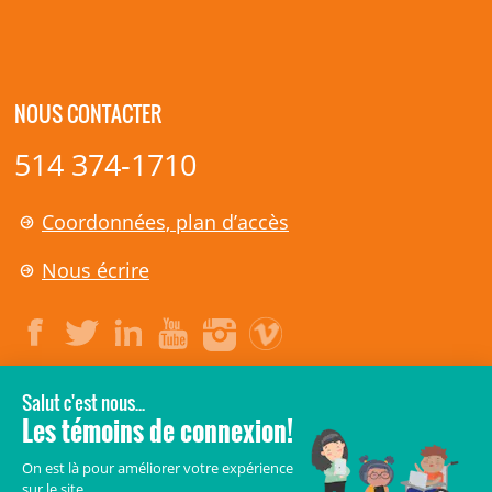
NOUS CONTACTER
514 374-1710
Coordonnées, plan d’accès
Nous écrire
LÉGAL
© 2006-
2026
CHU Sainte-Justine.
Tous droits réservés.