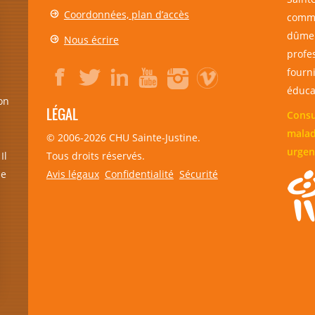
Coordonnées, plan d’accès
comme
dûmen
Nous écrire
profe
fourni
éducat
on
LÉGAL
Consu
malad
© 2006-
2026
CHU Sainte-Justine.
urgen
Tous droits réservés.
Il
Avis légaux
Confidentialité
Sécurité
de