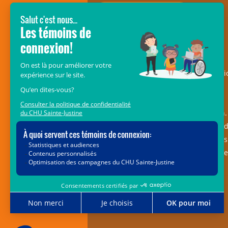
SOUTENEZ LES ENFANTS DU CRME
Le
Fonds Mélio de la Fondation CHU
Sainte-Justine
– anciennement Fondati
Mélio – est une ramure essentielle au
déploiement du pôle des maladies
musculosquelettiques et réadaptation. 
est voué à l’amélioration de la qualité 
vie et de l’autonomie des 5 000 enfants
suivis au Centre de réadaptation Marie
Enfant et vivant avec une déficience
motrice ou de langage.
514 723-8950