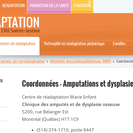
RÉADAPTATION
PROMOTION DE LA SANTÉ
FONDATION
APTATION
CHU Sainte-Justine
rvices de réadaptation
Technopôle en réadaptation pédiatrique
Familles
rammes de surspécialisation
>
Atteintes musculosquelettiques (AMS)
>
Coordonné
Coordonnées - Amputations et dysplasi
S
Centre de réadaptation Marie Enfant
Clinique des amputés et de dysplasie osseuse
5200, rue Bélanger Est
Montréal (Québec) H1T 1C9
(514) 374-1710, poste 8447