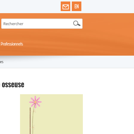
EN
Professionnels
es
e osseuse