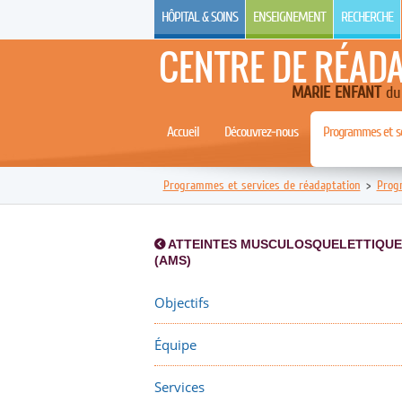
HÔPITAL & SOINS
ENSEIGNEMENT
RECHERCHE
CENTRE DE RÉAD
MARIE ENFANT
du 
Accueil
Découvrez-nous
Programmes et se
Programmes et services de réadaptation
>
Prog
ATTEINTES MUSCULOSQUELETTIQUE
(AMS)
Objectifs
Équipe
Services