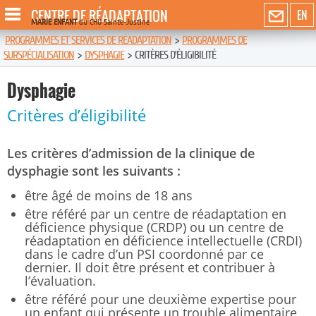
CENTRE DE RÉADAPTATION
EN
MARIE ENFANT
du CHU Sainte-Justine
PROGRAMMES ET SERVICES DE RÉADAPTATION
>
PROGRAMMES DE
SURSPÉCIALISATION
>
DYSPHAGIE
>
CRITÈRES D’ÉLIGIBILITÉ
Dysphagie
Critères d’éligibilité
Les critères d’admission de la clinique de
dysphagie sont les suivants :
être âgé de moins de 18 ans
être référé par un centre de réadaptation en
déficience physique (CRDP) ou un centre de
réadaptation en déficience intellectuelle (CRDI)
dans le cadre d’un PSI coordonné par ce
dernier. Il doit être présent et contribuer à
l’évaluation.
être référé pour une deuxième expertise pour
un enfant qui présente un trouble alimentaire