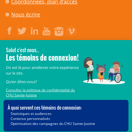
Coordonnées, plan d’accès
Nous écrire
LÉGAL
© 2006-
2026
CHU Sainte-Justine.
Tous droits réservés.
Avis légaux
Confidentialité
Sécurité