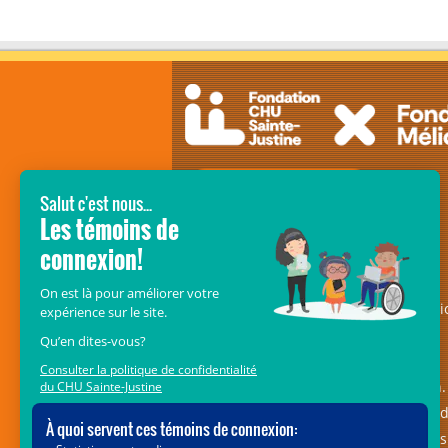
SOUTENEZ LES ENFANTS DU CRME
Le
Fonds Mélio de la Fondation CHU
Sainte-Justine
– anciennement Fondati
Mélio – est une ramure essentielle au
déploiement du pôle des maladies
musculosquelettiques et réadaptation. 
est voué à l’amélioration de la qualité 
vie et de l’autonomie des 5 000 enfants