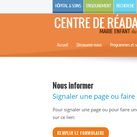
HÔPITAL & SOINS
ENSEIGNEMENT
RECHERCHE
CENTRE DE RÉAD
MARIE ENFANT
du 
Accueil
Découvrez-nous
Programmes et se
Nous informer
Signaler une page ou fair
Pour signaler une page ou pour faire un
sur ce lien:
REMPLIR LE FORMULAIRE