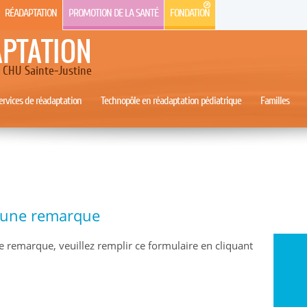
RÉADAPTATION
PROMOTION DE LA SANTÉ
FONDATION
APTATION
CHU Sainte-Justine
rvices de réadaptation
Technopôle en réadaptation pédiatrique
Familles
e une remarque
e remarque, veuillez remplir ce formulaire en cliquant