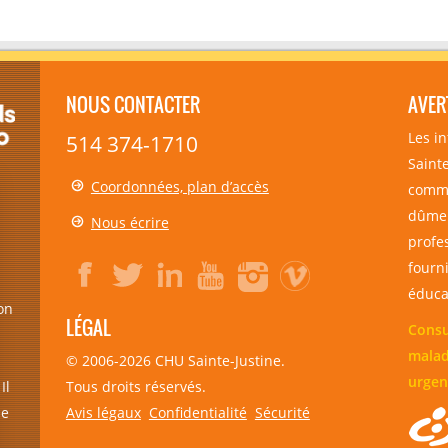
NOUS CONTACTER
AVER
Les i
514 374-1710
Sainte
Coordonnées, plan d’accès
comme
dûmen
Nous écrire
profe
fourni
éducat
on
LÉGAL
Consu
malad
© 2006-
2026
CHU Sainte-Justine.
urgen
Tous droits réservés.
Il
Avis légaux
Confidentialité
Sécurité
de