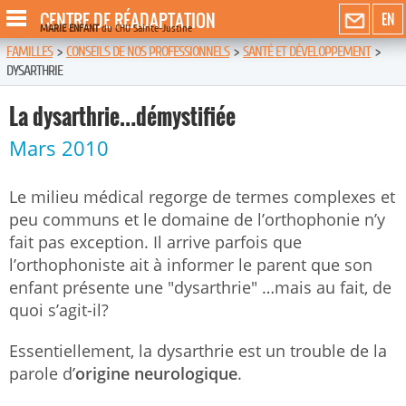
CENTRE DE RÉADAPTATION
EN
MARIE ENFANT
du CHU Sainte-Justine
FAMILLES
>
CONSEILS DE NOS PROFESSIONNELS
>
SANTÉ ET DÉVELOPPEMENT
>
DYSARTHRIE
La dysarthrie…démystifiée
Mars 2010
Le milieu médical regorge de termes complexes et
peu communs et le domaine de l’orthophonie n’y
fait pas exception. Il arrive parfois que
l’orthophoniste ait à informer le parent que son
enfant présente une "dysarthrie" …mais au fait, de
quoi s’agit-il?
Essentiellement, la dysarthrie est un trouble de la
parole d’
origine neurologique
.